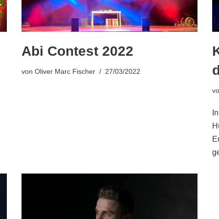
Abi Contest 2022
K
von
Oliver Marc Fischer
27/03/2022
v
I
H
E
g